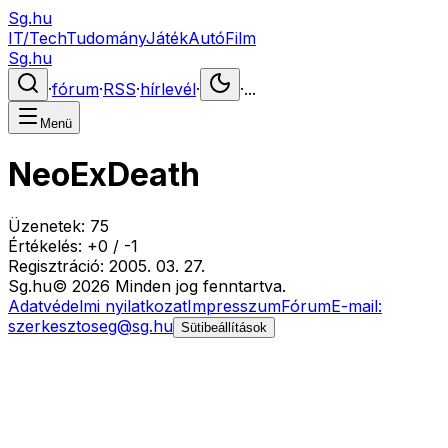
Sg.hu
IT/Tech
Tudomány
Játék
Autó
Film
Sg.hu
·
fórum
·
RSS
·
hírlevél
·
·
...
Menü
NeoExDeath
Üzenetek:
75
Értékelés:
+
0
/
-
1
Regisztráció:
2005. 03. 27.
Sg
.hu
©
2026
Minden jog fenntartva.
Adatvédelmi nyilatkozat
Impresszum
Fórum
E-mail:
szerkesztoseg@sg.hu
Sütibeállítások