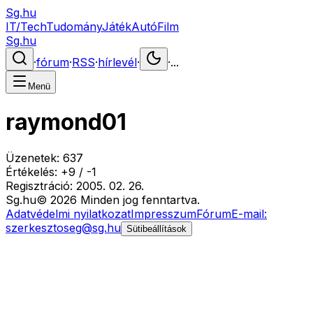
Sg.hu
IT/Tech
Tudomány
Játék
Autó
Film
Sg.hu
·
fórum
·
RSS
·
hírlevél
·
·
...
Menü
raymond01
Üzenetek:
637
Értékelés:
+
9
/
-
1
Regisztráció:
2005. 02. 26.
Sg
.hu
©
2026
Minden jog fenntartva.
Adatvédelmi nyilatkozat
Impresszum
Fórum
E-mail:
szerkesztoseg@sg.hu
Sütibeállítások