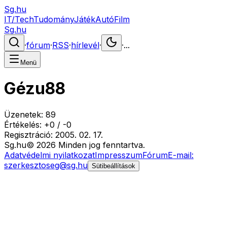
Sg.hu
IT/Tech
Tudomány
Játék
Autó
Film
Sg.hu
·
fórum
·
RSS
·
hírlevél
·
·
...
Menü
Gézu88
Üzenetek:
89
Értékelés:
+
0
/
-
0
Regisztráció:
2005. 02. 17.
Sg
.hu
©
2026
Minden jog fenntartva.
Adatvédelmi nyilatkozat
Impresszum
Fórum
E-mail:
szerkesztoseg@sg.hu
Sütibeállítások