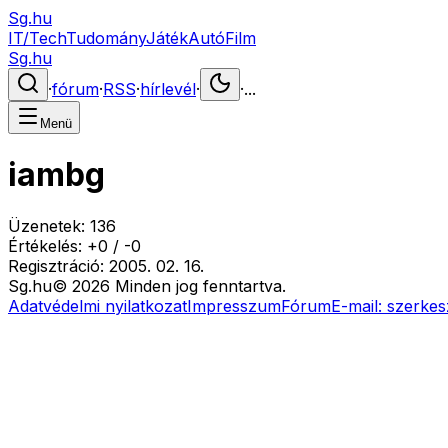
Sg.hu
IT/Tech
Tudomány
Játék
Autó
Film
Sg.hu
·
fórum
·
RSS
·
hírlevél
·
·
...
Menü
iambg
Üzenetek:
136
Értékelés:
+
0
/
-
0
Regisztráció:
2005. 02. 16.
Sg
.hu
©
2026
Minden jog fenntartva.
Adatvédelmi nyilatkozat
Impresszum
Fórum
E-mail:
szerkes