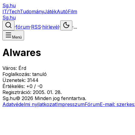
Sg.hu
IT/Tech
Tudomány
Játék
Autó
Film
Sg.hu
·
fórum
·
RSS
·
hírlevél
·
·
...
Menü
Alwares
Város:
Érd
Foglalkozás:
tanuló
Üzenetek:
3144
Értékelés:
+
0
/
-
0
Regisztráció:
2005. 01. 28.
Sg
.hu
©
2026
Minden jog fenntartva.
Adatvédelmi nyilatkozat
Impresszum
Fórum
E-mail:
szerkes