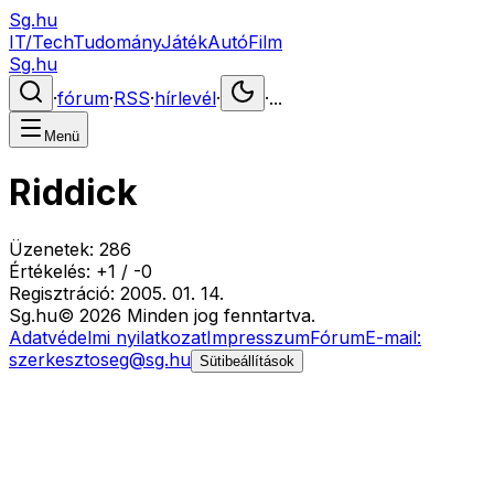
Sg.hu
IT/Tech
Tudomány
Játék
Autó
Film
Sg.hu
·
fórum
·
RSS
·
hírlevél
·
·
...
Menü
Riddick
Üzenetek:
286
Értékelés:
+
1
/
-
0
Regisztráció:
2005. 01. 14.
Sg
.hu
©
2026
Minden jog fenntartva.
Adatvédelmi nyilatkozat
Impresszum
Fórum
E-mail:
szerkesztoseg@sg.hu
Sütibeállítások