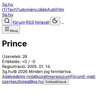
Sg.hu
IT/Tech
Tudomány
Játék
Autó
Film
Sg.hu
·
fórum
·
RSS
·
hírlevél
·
·
...
Menü
Prince
Üzenetek:
28
Értékelés:
+
0
/
-
0
Regisztráció:
2005. 01. 14.
Sg
.hu
©
2026
Minden jog fenntartva.
Adatvédelmi nyilatkozat
Impresszum
Fórum
E-mail:
szerkesztoseg@sg.hu
Sütibeállítások