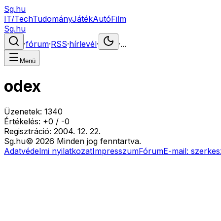
Sg.hu
IT/Tech
Tudomány
Játék
Autó
Film
Sg.hu
·
fórum
·
RSS
·
hírlevél
·
·
...
Menü
odex
Üzenetek:
1340
Értékelés:
+
0
/
-
0
Regisztráció:
2004. 12. 22.
Sg
.hu
©
2026
Minden jog fenntartva.
Adatvédelmi nyilatkozat
Impresszum
Fórum
E-mail:
szerkes