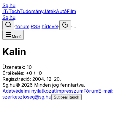
Sg.hu
IT/Tech
Tudomány
Játék
Autó
Film
Sg.hu
·
fórum
·
RSS
·
hírlevél
·
·
...
Menü
Kalin
Üzenetek:
10
Értékelés:
+
0
/
-
0
Regisztráció:
2004. 12. 20.
Sg
.hu
©
2026
Minden jog fenntartva.
Adatvédelmi nyilatkozat
Impresszum
Fórum
E-mail:
szerkesztoseg@sg.hu
Sütibeállítások