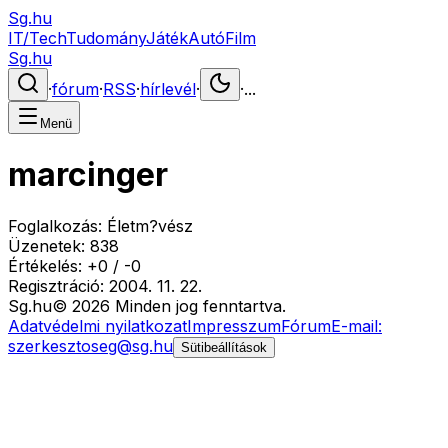
Sg.hu
IT/Tech
Tudomány
Játék
Autó
Film
Sg.hu
·
fórum
·
RSS
·
hírlevél
·
·
...
Menü
marcinger
Foglalkozás:
Életm?vész
Üzenetek:
838
Értékelés:
+
0
/
-
0
Regisztráció:
2004. 11. 22.
Sg
.hu
©
2026
Minden jog fenntartva.
Adatvédelmi nyilatkozat
Impresszum
Fórum
E-mail:
szerkesztoseg@sg.hu
Sütibeállítások