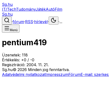
Sg.hu
IT/Tech
Tudomány
Játék
Autó
Film
Sg.hu
·
fórum
·
RSS
·
hírlevél
·
·
...
Menü
pentium419
Üzenetek:
118
Értékelés:
+
0
/
-
0
Regisztráció:
2004. 11. 21.
Sg
.hu
©
2026
Minden jog fenntartva.
Adatvédelmi nyilatkozat
Impresszum
Fórum
E-mail:
szerkes