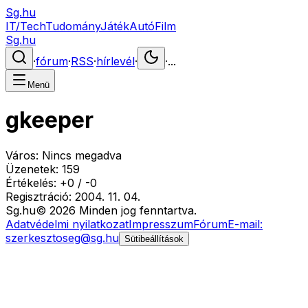
Sg.hu
IT/Tech
Tudomány
Játék
Autó
Film
Sg.hu
·
fórum
·
RSS
·
hírlevél
·
·
...
Menü
gkeeper
Város:
Nincs megadva
Üzenetek:
159
Értékelés:
+
0
/
-
0
Regisztráció:
2004. 11. 04.
Sg
.hu
©
2026
Minden jog fenntartva.
Adatvédelmi nyilatkozat
Impresszum
Fórum
E-mail:
szerkesztoseg@sg.hu
Sütibeállítások