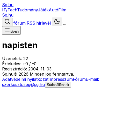
Sg.hu
IT/Tech
Tudomány
Játék
Autó
Film
Sg.hu
·
fórum
·
RSS
·
hírlevél
·
·
...
Menü
napisten
Üzenetek:
22
Értékelés:
+
0
/
-
0
Regisztráció:
2004. 11. 03.
Sg
.hu
©
2026
Minden jog fenntartva.
Adatvédelmi nyilatkozat
Impresszum
Fórum
E-mail:
szerkesztoseg@sg.hu
Sütibeállítások