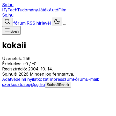
Sg.hu
IT/Tech
Tudomány
Játék
Autó
Film
Sg.hu
·
fórum
·
RSS
·
hírlevél
·
·
...
Menü
kokaii
Üzenetek:
256
Értékelés:
+
0
/
-
0
Regisztráció:
2004. 10. 14.
Sg
.hu
©
2026
Minden jog fenntartva.
Adatvédelmi nyilatkozat
Impresszum
Fórum
E-mail:
szerkesztoseg@sg.hu
Sütibeállítások