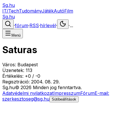
Sg.hu
IT/Tech
Tudomány
Játék
Autó
Film
Sg.hu
·
fórum
·
RSS
·
hírlevél
·
·
...
Menü
Saturas
Város:
Budapest
Üzenetek:
113
Értékelés:
+
0
/
-
0
Regisztráció:
2004. 08. 29.
Sg
.hu
©
2026
Minden jog fenntartva.
Adatvédelmi nyilatkozat
Impresszum
Fórum
E-mail:
szerkesztoseg@sg.hu
Sütibeállítások