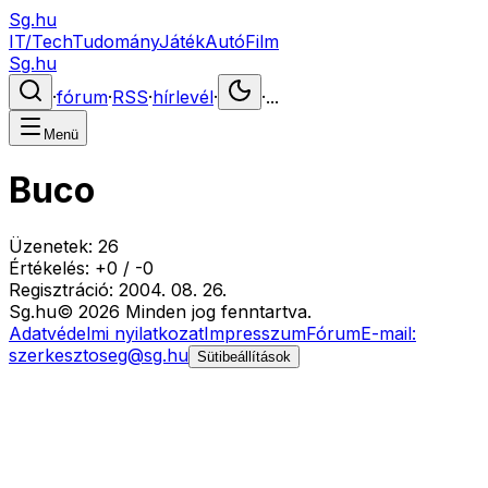
Sg.hu
IT/Tech
Tudomány
Játék
Autó
Film
Sg.hu
·
fórum
·
RSS
·
hírlevél
·
·
...
Menü
Buco
Üzenetek:
26
Értékelés:
+
0
/
-
0
Regisztráció:
2004. 08. 26.
Sg
.hu
©
2026
Minden jog fenntartva.
Adatvédelmi nyilatkozat
Impresszum
Fórum
E-mail:
szerkesztoseg@sg.hu
Sütibeállítások