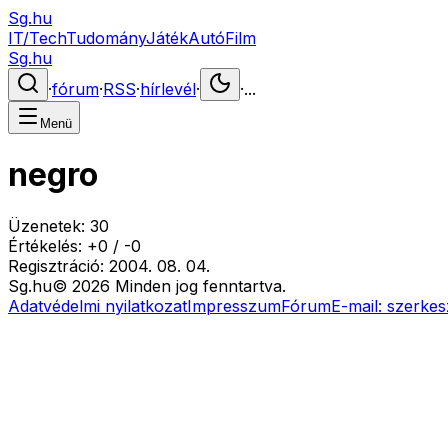
Sg.hu
IT/Tech
Tudomány
Játék
Autó
Film
Sg.hu
·
fórum
·
RSS
·
hírlevél
·
·
...
Menü
negro
Üzenetek:
30
Értékelés:
+
0
/
-
0
Regisztráció:
2004. 08. 04.
Sg
.hu
©
2026
Minden jog fenntartva.
Adatvédelmi nyilatkozat
Impresszum
Fórum
E-mail:
szerkes