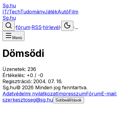
Sg.hu
IT/Tech
Tudomány
Játék
Autó
Film
Sg.hu
·
fórum
·
RSS
·
hírlevél
·
·
...
Menü
Dömsödi
Üzenetek:
236
Értékelés:
+
0
/
-
0
Regisztráció:
2004. 07. 16.
Sg
.hu
©
2026
Minden jog fenntartva.
Adatvédelmi nyilatkozat
Impresszum
Fórum
E-mail:
szerkesztoseg@sg.hu
Sütibeállítások