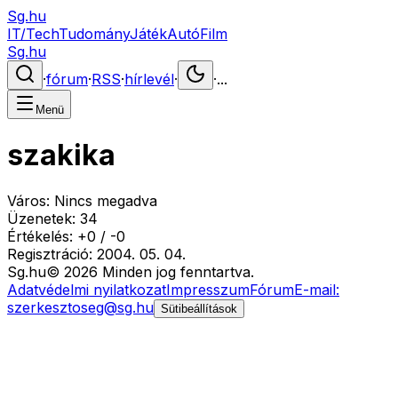
Sg.hu
IT/Tech
Tudomány
Játék
Autó
Film
Sg.hu
·
fórum
·
RSS
·
hírlevél
·
·
...
Menü
szakika
Város:
Nincs megadva
Üzenetek:
34
Értékelés:
+
0
/
-
0
Regisztráció:
2004. 05. 04.
Sg
.hu
©
2026
Minden jog fenntartva.
Adatvédelmi nyilatkozat
Impresszum
Fórum
E-mail:
szerkesztoseg@sg.hu
Sütibeállítások