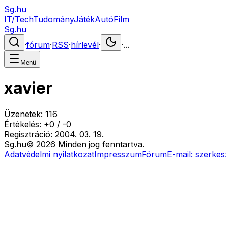
Sg.hu
IT/Tech
Tudomány
Játék
Autó
Film
Sg.hu
·
fórum
·
RSS
·
hírlevél
·
·
...
Menü
xavier
Üzenetek:
116
Értékelés:
+
0
/
-
0
Regisztráció:
2004. 03. 19.
Sg
.hu
©
2026
Minden jog fenntartva.
Adatvédelmi nyilatkozat
Impresszum
Fórum
E-mail:
szerkes