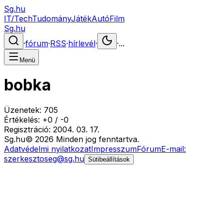
Sg.hu
IT/Tech
Tudomány
Játék
Autó
Film
Sg.hu
·
fórum
·
RSS
·
hírlevél
·
·
...
Menü
bobka
Üzenetek:
705
Értékelés:
+
0
/
-
0
Regisztráció:
2004. 03. 17.
Sg
.hu
©
2026
Minden jog fenntartva.
Adatvédelmi nyilatkozat
Impresszum
Fórum
E-mail:
szerkesztoseg@sg.hu
Sütibeállítások