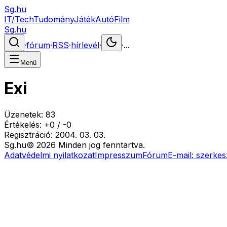
Sg.hu
IT/Tech
Tudomány
Játék
Autó
Film
Sg.hu
·
fórum
·
RSS
·
hírlevél
·
·
...
Menü
Exi
Üzenetek:
83
Értékelés:
+
0
/
-
0
Regisztráció:
2004. 03. 03.
Sg
.hu
©
2026
Minden jog fenntartva.
Adatvédelmi nyilatkozat
Impresszum
Fórum
E-mail:
szerkes