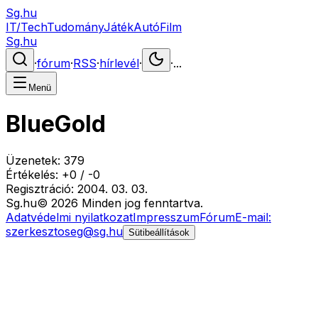
Sg.hu
IT/Tech
Tudomány
Játék
Autó
Film
Sg.hu
·
fórum
·
RSS
·
hírlevél
·
·
...
Menü
BlueGold
Üzenetek:
379
Értékelés:
+
0
/
-
0
Regisztráció:
2004. 03. 03.
Sg
.hu
©
2026
Minden jog fenntartva.
Adatvédelmi nyilatkozat
Impresszum
Fórum
E-mail:
szerkesztoseg@sg.hu
Sütibeállítások