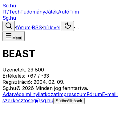
Sg.hu
IT/Tech
Tudomány
Játék
Autó
Film
Sg.hu
·
fórum
·
RSS
·
hírlevél
·
·
...
Menü
BEAST
Üzenetek:
23 800
Értékelés:
+
67
/
-
33
Regisztráció:
2004. 02. 09.
Sg
.hu
©
2026
Minden jog fenntartva.
Adatvédelmi nyilatkozat
Impresszum
Fórum
E-mail:
szerkesztoseg@sg.hu
Sütibeállítások