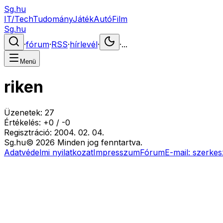
Sg.hu
IT/Tech
Tudomány
Játék
Autó
Film
Sg.hu
·
fórum
·
RSS
·
hírlevél
·
·
...
Menü
riken
Üzenetek:
27
Értékelés:
+
0
/
-
0
Regisztráció:
2004. 02. 04.
Sg
.hu
©
2026
Minden jog fenntartva.
Adatvédelmi nyilatkozat
Impresszum
Fórum
E-mail:
szerkes