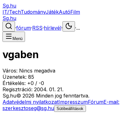
Sg.hu
IT/Tech
Tudomány
Játék
Autó
Film
Sg.hu
·
fórum
·
RSS
·
hírlevél
·
·
...
Menü
vgaben
Város:
Nincs megadva
Üzenetek:
85
Értékelés:
+
0
/
-
0
Regisztráció:
2004. 01. 21.
Sg
.hu
©
2026
Minden jog fenntartva.
Adatvédelmi nyilatkozat
Impresszum
Fórum
E-mail:
szerkesztoseg@sg.hu
Sütibeállítások