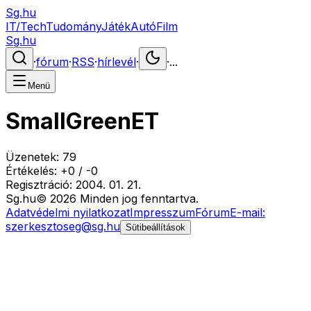
Sg.hu
IT/Tech
Tudomány
Játék
Autó
Film
Sg.hu
·
fórum
·
RSS
·
hírlevél
·
·
...
Menü
SmallGreenET
Üzenetek:
79
Értékelés:
+
0
/
-
0
Regisztráció:
2004. 01. 21.
Sg
.hu
©
2026
Minden jog fenntartva.
Adatvédelmi nyilatkozat
Impresszum
Fórum
E-mail:
szerkesztoseg@sg.hu
Sütibeállítások