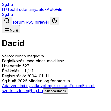
Sg.hu
IT/Tech
Tudomány
Játék
Autó
Film
Sg.hu
·
fórum
·
RSS
·
hírlevél
·
·
...
Menü
Dacid
Város:
Nincs megadva
Foglalkozás:
még nincs majd lesz
Üzenetek:
527
Értékelés:
+
1
/
-
1
Regisztráció:
2004. 01. 11.
Sg
.hu
©
2026
Minden jog fenntartva.
Adatvédelmi nyilatkozat
Impresszum
Fórum
E-mail:
szerkesztoseg@sg.hu
Sütibeállítások