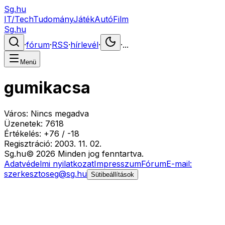
Sg.hu
IT/Tech
Tudomány
Játék
Autó
Film
Sg.hu
·
fórum
·
RSS
·
hírlevél
·
·
...
Menü
gumikacsa
Város:
Nincs megadva
Üzenetek:
7618
Értékelés:
+
76
/
-
18
Regisztráció:
2003. 11. 02.
Sg
.hu
©
2026
Minden jog fenntartva.
Adatvédelmi nyilatkozat
Impresszum
Fórum
E-mail:
szerkesztoseg@sg.hu
Sütibeállítások