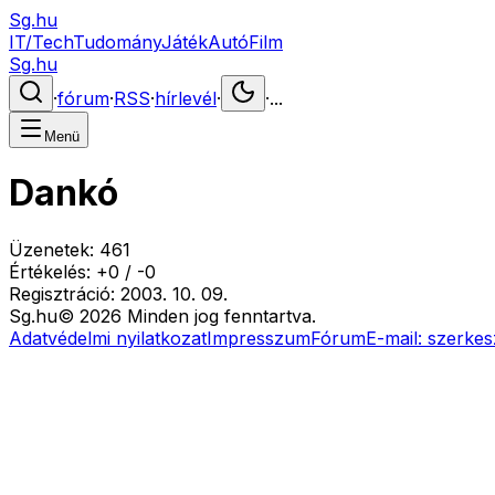
Sg.hu
IT/Tech
Tudomány
Játék
Autó
Film
Sg.hu
·
fórum
·
RSS
·
hírlevél
·
·
...
Menü
Dankó
Üzenetek:
461
Értékelés:
+
0
/
-
0
Regisztráció:
2003. 10. 09.
Sg
.hu
©
2026
Minden jog fenntartva.
Adatvédelmi nyilatkozat
Impresszum
Fórum
E-mail:
szerkes