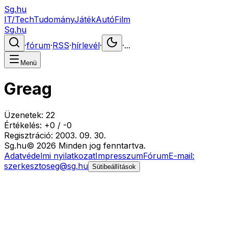
Sg.hu
IT/Tech
Tudomány
Játék
Autó
Film
Sg.hu
·
fórum
·
RSS
·
hírlevél
·
·
...
Menü
Greag
Üzenetek:
22
Értékelés:
+
0
/
-
0
Regisztráció:
2003. 09. 30.
Sg
.hu
©
2026
Minden jog fenntartva.
Adatvédelmi nyilatkozat
Impresszum
Fórum
E-mail:
szerkesztoseg@sg.hu
Sütibeállítások