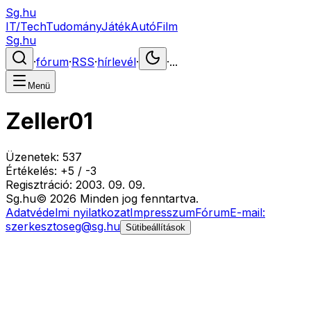
Sg.hu
IT/Tech
Tudomány
Játék
Autó
Film
Sg.hu
·
fórum
·
RSS
·
hírlevél
·
·
...
Menü
Zeller01
Üzenetek:
537
Értékelés:
+
5
/
-
3
Regisztráció:
2003. 09. 09.
Sg
.hu
©
2026
Minden jog fenntartva.
Adatvédelmi nyilatkozat
Impresszum
Fórum
E-mail:
szerkesztoseg@sg.hu
Sütibeállítások