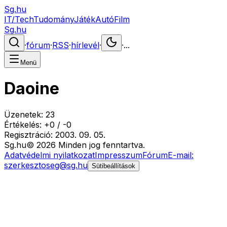
Sg.hu
IT/Tech
Tudomány
Játék
Autó
Film
Sg.hu
·
fórum
·
RSS
·
hírlevél
·
·
...
Menü
Daoine
Üzenetek:
23
Értékelés:
+
0
/
-
0
Regisztráció:
2003. 09. 05.
Sg
.hu
©
2026
Minden jog fenntartva.
Adatvédelmi nyilatkozat
Impresszum
Fórum
E-mail:
szerkesztoseg@sg.hu
Sütibeállítások