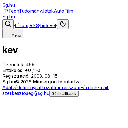
Sg.hu
IT/Tech
Tudomány
Játék
Autó
Film
Sg.hu
·
fórum
·
RSS
·
hírlevél
·
·
...
Menü
kev
Üzenetek:
469
Értékelés:
+
0
/
-
0
Regisztráció:
2003. 08. 15.
Sg
.hu
©
2026
Minden jog fenntartva.
Adatvédelmi nyilatkozat
Impresszum
Fórum
E-mail:
szerkesztoseg@sg.hu
Sütibeállítások