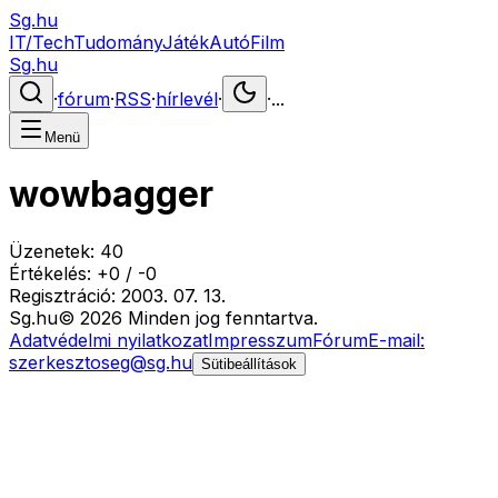
Sg.hu
IT/Tech
Tudomány
Játék
Autó
Film
Sg.hu
·
fórum
·
RSS
·
hírlevél
·
·
...
Menü
wowbagger
Üzenetek:
40
Értékelés:
+
0
/
-
0
Regisztráció:
2003. 07. 13.
Sg
.hu
©
2026
Minden jog fenntartva.
Adatvédelmi nyilatkozat
Impresszum
Fórum
E-mail:
szerkesztoseg@sg.hu
Sütibeállítások