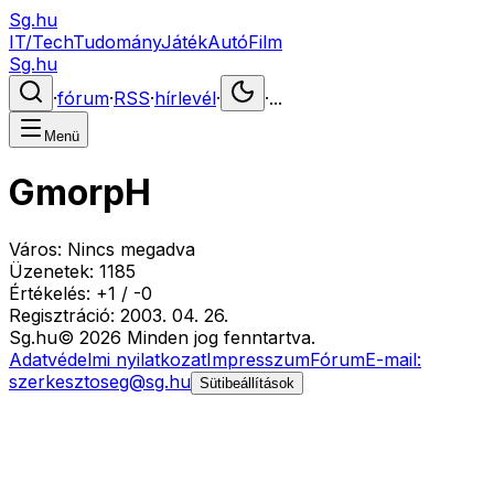
Sg.hu
IT/Tech
Tudomány
Játék
Autó
Film
Sg.hu
·
fórum
·
RSS
·
hírlevél
·
·
...
Menü
GmorpH
Város:
Nincs megadva
Üzenetek:
1185
Értékelés:
+
1
/
-
0
Regisztráció:
2003. 04. 26.
Sg
.hu
©
2026
Minden jog fenntartva.
Adatvédelmi nyilatkozat
Impresszum
Fórum
E-mail:
szerkesztoseg@sg.hu
Sütibeállítások