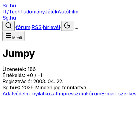
Sg.hu
IT/Tech
Tudomány
Játék
Autó
Film
Sg.hu
·
fórum
·
RSS
·
hírlevél
·
·
...
Menü
Jumpy
Üzenetek:
186
Értékelés:
+
0
/
-
1
Regisztráció:
2003. 04. 22.
Sg
.hu
©
2026
Minden jog fenntartva.
Adatvédelmi nyilatkozat
Impresszum
Fórum
E-mail:
szerkes