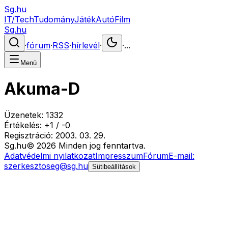
Sg.hu
IT/Tech
Tudomány
Játék
Autó
Film
Sg.hu
·
fórum
·
RSS
·
hírlevél
·
·
...
Menü
Akuma-D
Üzenetek:
1332
Értékelés:
+
1
/
-
0
Regisztráció:
2003. 03. 29.
Sg
.hu
©
2026
Minden jog fenntartva.
Adatvédelmi nyilatkozat
Impresszum
Fórum
E-mail:
szerkesztoseg@sg.hu
Sütibeállítások