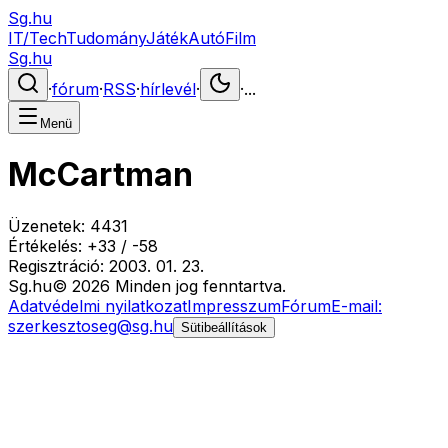
Sg.hu
IT/Tech
Tudomány
Játék
Autó
Film
Sg.hu
·
fórum
·
RSS
·
hírlevél
·
·
...
Menü
McCartman
Üzenetek:
4431
Értékelés:
+
33
/
-
58
Regisztráció:
2003. 01. 23.
Sg
.hu
©
2026
Minden jog fenntartva.
Adatvédelmi nyilatkozat
Impresszum
Fórum
E-mail:
szerkesztoseg@sg.hu
Sütibeállítások