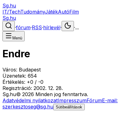
Sg.hu
IT/Tech
Tudomány
Játék
Autó
Film
Sg.hu
·
fórum
·
RSS
·
hírlevél
·
·
...
Menü
Endre
Város:
Budapest
Üzenetek:
654
Értékelés:
+
0
/
-
0
Regisztráció:
2002. 12. 28.
Sg
.hu
©
2026
Minden jog fenntartva.
Adatvédelmi nyilatkozat
Impresszum
Fórum
E-mail:
szerkesztoseg@sg.hu
Sütibeállítások