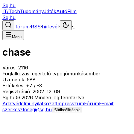
Sg.hu
IT/Tech
Tudomány
Játék
Autó
Film
Sg.hu
·
fórum
·
RSS
·
hírlevél
·
·
...
Menü
chase
Város:
2116
Foglalkozás:
egértoló typo jómunkásember
Üzenetek:
588
Értékelés:
+
7
/
-
3
Regisztráció:
2002. 12. 09.
Sg
.hu
©
2026
Minden jog fenntartva.
Adatvédelmi nyilatkozat
Impresszum
Fórum
E-mail:
szerkesztoseg@sg.hu
Sütibeállítások