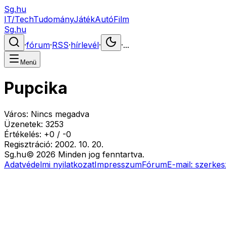
Sg.hu
IT/Tech
Tudomány
Játék
Autó
Film
Sg.hu
·
fórum
·
RSS
·
hírlevél
·
·
...
Menü
Pupcika
Város:
Nincs megadva
Üzenetek:
3253
Értékelés:
+
0
/
-
0
Regisztráció:
2002. 10. 20.
Sg
.hu
©
2026
Minden jog fenntartva.
Adatvédelmi nyilatkozat
Impresszum
Fórum
E-mail:
szerkes