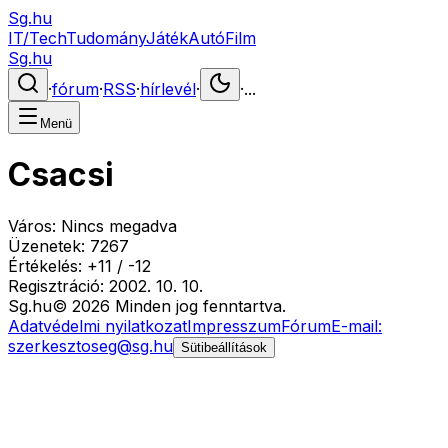
Sg.hu
IT/Tech
Tudomány
Játék
Autó
Film
Sg.hu
·
fórum
·
RSS
·
hírlevél
·
·
...
Menü
Csacsi
Város:
Nincs megadva
Üzenetek:
7267
Értékelés:
+
11
/
-
12
Regisztráció:
2002. 10. 10.
Sg
.hu
©
2026
Minden jog fenntartva.
Adatvédelmi nyilatkozat
Impresszum
Fórum
E-mail:
szerkesztoseg@sg.hu
Sütibeállítások