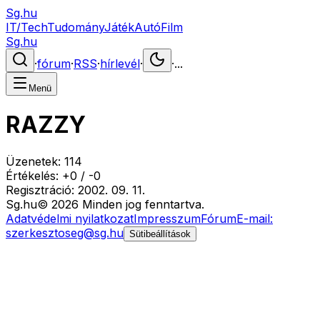
Sg.hu
IT/Tech
Tudomány
Játék
Autó
Film
Sg.hu
·
fórum
·
RSS
·
hírlevél
·
·
...
Menü
RAZZY
Üzenetek:
114
Értékelés:
+
0
/
-
0
Regisztráció:
2002. 09. 11.
Sg
.hu
©
2026
Minden jog fenntartva.
Adatvédelmi nyilatkozat
Impresszum
Fórum
E-mail:
szerkesztoseg@sg.hu
Sütibeállítások