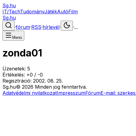
Sg.hu
IT/Tech
Tudomány
Játék
Autó
Film
Sg.hu
·
fórum
·
RSS
·
hírlevél
·
·
...
Menü
zonda01
Üzenetek:
5
Értékelés:
+
0
/
-
0
Regisztráció:
2002. 08. 25.
Sg
.hu
©
2026
Minden jog fenntartva.
Adatvédelmi nyilatkozat
Impresszum
Fórum
E-mail:
szerkes