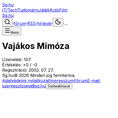
Sg.hu
IT/Tech
Tudomány
Játék
Autó
Film
Sg.hu
·
fórum
·
RSS
·
hírlevél
·
·
...
Menü
Vajákos Mimóza
Üzenetek:
107
Értékelés:
+
0
/
-
0
Regisztráció:
2002. 07. 27.
Sg
.hu
©
2026
Minden jog fenntartva.
Adatvédelmi nyilatkozat
Impresszum
Fórum
E-mail:
szerkesztoseg@sg.hu
Sütibeállítások