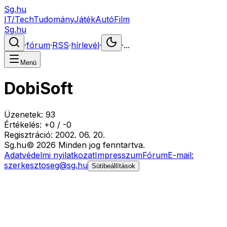
Sg.hu
IT/Tech
Tudomány
Játék
Autó
Film
Sg.hu
·
fórum
·
RSS
·
hírlevél
·
·
...
Menü
DobiSoft
Üzenetek:
93
Értékelés:
+
0
/
-
0
Regisztráció:
2002. 06. 20.
Sg
.hu
©
2026
Minden jog fenntartva.
Adatvédelmi nyilatkozat
Impresszum
Fórum
E-mail:
szerkesztoseg@sg.hu
Sütibeállítások