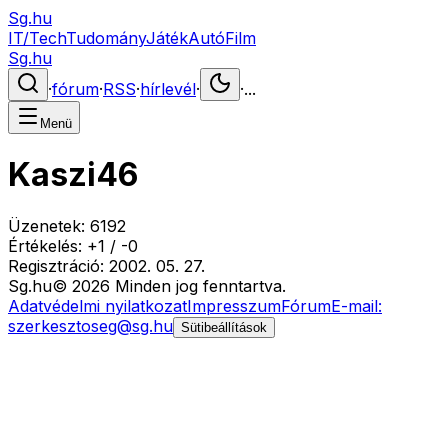
Sg.hu
IT/Tech
Tudomány
Játék
Autó
Film
Sg.hu
·
fórum
·
RSS
·
hírlevél
·
·
...
Menü
Kaszi46
Üzenetek:
6192
Értékelés:
+
1
/
-
0
Regisztráció:
2002. 05. 27.
Sg
.hu
©
2026
Minden jog fenntartva.
Adatvédelmi nyilatkozat
Impresszum
Fórum
E-mail:
szerkesztoseg@sg.hu
Sütibeállítások