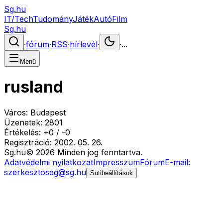
Sg.hu
IT/Tech
Tudomány
Játék
Autó
Film
Sg.hu
·
fórum
·
RSS
·
hírlevél
·
·
...
Menü
rusland
Város:
Budapest
Üzenetek:
2801
Értékelés:
+
0
/
-
0
Regisztráció:
2002. 05. 26.
Sg
.hu
©
2026
Minden jog fenntartva.
Adatvédelmi nyilatkozat
Impresszum
Fórum
E-mail:
szerkesztoseg@sg.hu
Sütibeállítások