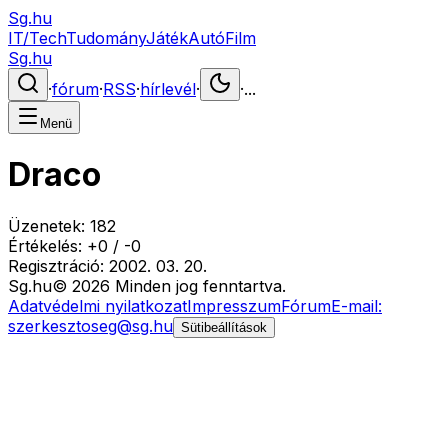
Sg.hu
IT/Tech
Tudomány
Játék
Autó
Film
Sg.hu
·
fórum
·
RSS
·
hírlevél
·
·
...
Menü
Draco
Üzenetek:
182
Értékelés:
+
0
/
-
0
Regisztráció:
2002. 03. 20.
Sg
.hu
©
2026
Minden jog fenntartva.
Adatvédelmi nyilatkozat
Impresszum
Fórum
E-mail:
szerkesztoseg@sg.hu
Sütibeállítások